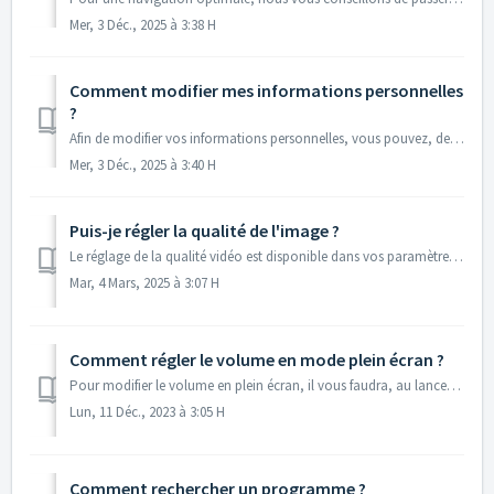
Mer, 3 Déc., 2025 à 3:38 H
Comment modifier mes informations personnelles
?
Afin de modifier vos informations personnelles, vous pouvez, depuis votre page d'accueil, cliquer sur l'icône "profil", ensuite cliquer su...
Mer, 3 Déc., 2025 à 3:40 H
Puis-je régler la qualité de l'image ?
Le réglage de la qualité vidéo est disponible dans vos paramètres 1- Cliquez sur l’icône profil en haut à droite de l’écran 2- Cliquez sur « Préférence » ...
Mar, 4 Mars, 2025 à 3:07 H
Comment régler le volume en mode plein écran ?
Pour modifier le volume en plein écran, il vous faudra, au lancement de la vidéo ou une fois la vidéo lancée, passer votre curseur de souris sur l'écran...
Lun, 11 Déc., 2023 à 3:05 H
Comment rechercher un programme ?