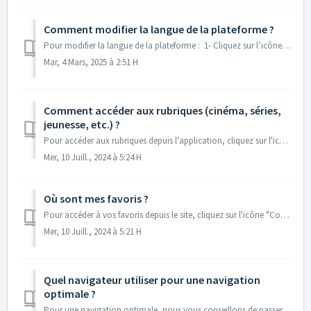
Comment modifier la langue de la plateforme ?
Pour modifier la langue de la plateforme : 1- Cliquez sur l’icône profil en haut à droite de l’écran 2- Cliquez sur « Préférence » 3- Sélectionnez la la...
Mar, 4 Mars, 2025 à 2:51 H
Comment accéder aux rubriques (cinéma, séries,
jeunesse, etc.) ?
Pour accéder aux rubriques depuis l'application, cliquez sur l'icône "Catégories" en bas de votre écran. Depuis le site, les rubriques son...
Mer, 10 Juill., 2024 à 5:24 H
Où sont mes favoris ?
Pour accéder à vos favoris depuis le site, cliquez sur l'icône "Coeur" en haut à droite de votre écran. ...
Mer, 10 Juill., 2024 à 5:21 H
Quel navigateur utiliser pour une navigation
optimale ?
Pour une navigation optimale, nous vous conseillons de passer par Chrome, Edge ou Safari. L'inscription et l'accès aux programmes de la plateforme s...