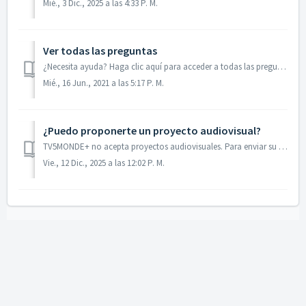
Mié., 3 Dic., 2025 a las 4:33 P. M.
Ver todas las preguntas
¿Necesita ayuda? Haga clic aquí para acceder a todas las preguntas frecuentes.
Mié., 16 Jun., 2021 a las 5:17 P. M.
¿Puedo proponerte un proyecto audiovisual?
TV5MONDE+ no acepta proyectos audiovisuales. Para enviar su propuesta, póngase en contacto con el equipo de TV5MONDE a través del siguiente enlace: http://...
Vie., 12 Dic., 2025 a las 12:02 P. M.