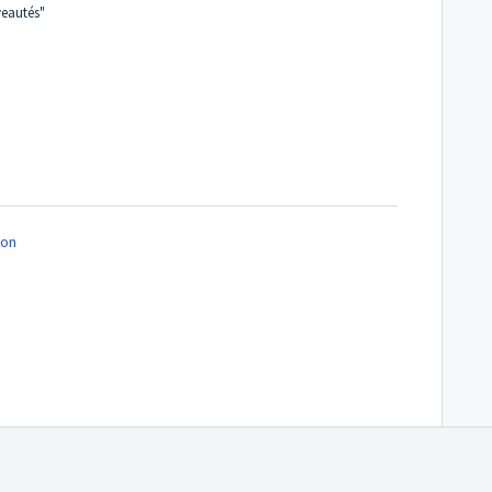
veautés"
on